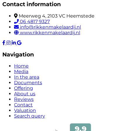
Contact information
Meerweg 4, 2103 VC Heemstede
06 4817 9327
info@rikkenmakelaardij.nl
www.rikkenmakelaardij.nl
Navigation
Home
Media
In the area
Documents
Offering
About us
Reviews
Contact
Valuation
Search query