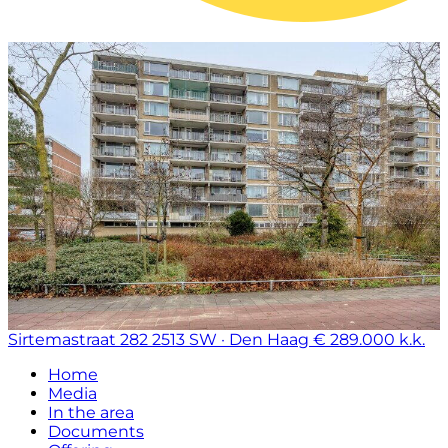
Sirtemastraat 282
2513 SW · Den Haag
€ 289.000 k.k.
Home
Media
In the area
Documents