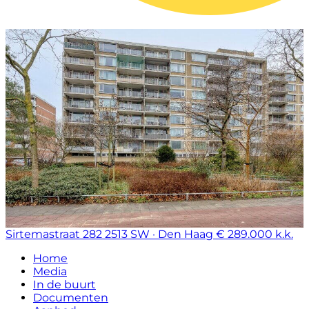
Sirtemastraat 282
2513 SW · Den Haag
€ 289.000 k.k.
Home
Media
In de buurt
Documenten