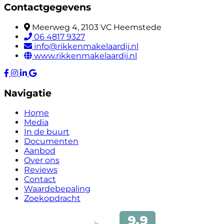
Contactgegevens
Meerweg 4, 2103 VC Heemstede
06 4817 9327
info@rikkenmakelaardij.nl
www.rikkenmakelaardij.nl
Navigatie
Home
Media
In de buurt
Documenten
Aanbod
Over ons
Reviews
Contact
Waardebepaling
Zoekopdracht