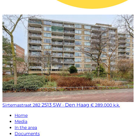
2513 SW · Den Haag
Sirtemastraat 282
€ 289.000 k.k.
Home
Media
In the area
Documents