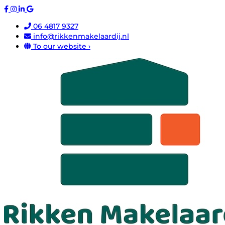
06 4817 9327
info@rikkenmakelaardij.nl
To our website ›