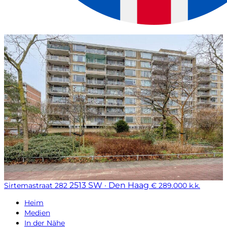
2513 SW · Den Haag
Sirtemastraat 282
€ 289.000 k.k.
Heim
Medien
In der Nähe