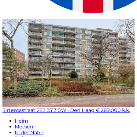
Sirtemastraat 282
2513 SW · Den Haag
€ 289.000 k.k.
Heim
Medien
In der Nähe