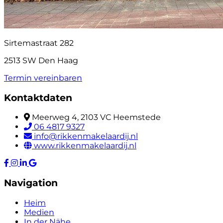
Sirtemastraat 282
2513 SW Den Haag
Termin vereinbaren
Kontaktdaten
Meerweg 4, 2103 VC Heemstede
06 4817 9327
info@rikkenmakelaardij.nl
www.rikkenmakelaardij.nl
Navigation
Heim
Medien
In der Nähe