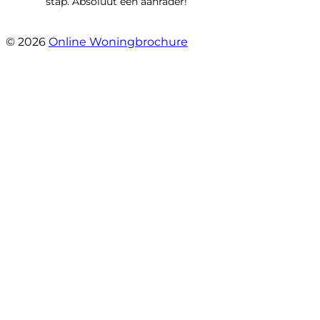
stap. Absoluut een aanrader!”
- Mariska Bezemer
© 2026
Online Woningbrochure