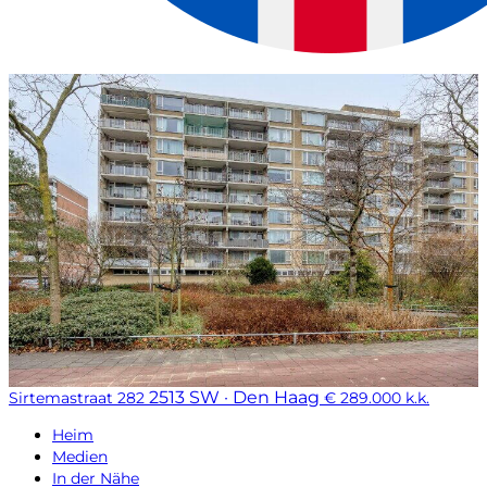
2513 SW · Den Haag
Sirtemastraat 282
€ 289.000 k.k.
Heim
Medien
In der Nähe